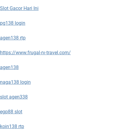
Slot Gacor Hari Ini
pg138 login
agen138 rtp
https://www.frugal-rv-travel.com/
agen138
naga138 login
slot agen338
egp88 slot
koin138 rtp