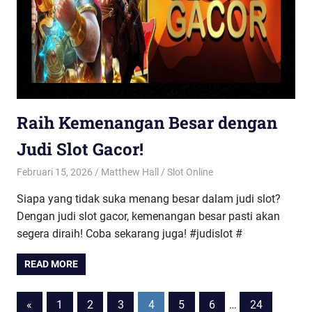
Raih Kemenangan Besar dengan
Judi Slot Gacor!
Februari 15, 2026
Matthew Hall
Slot Online
Siapa yang tidak suka menang besar dalam judi slot?
Dengan judi slot gacor, kemenangan besar pasti akan
segera diraih! Coba sekarang juga! #judislot #
READ MORE
Paginasi
Previous
«
1
2
3
4
5
6
…
24