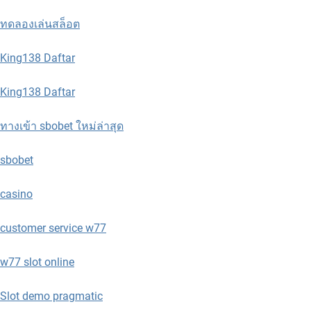
ทดลองเล่นสล็อต
King138 Daftar
King138 Daftar
ทางเข้า sbobet ใหม่ล่าสุด
sbobet
casino
customer service w77
w77 slot online
Slot demo pragmatic