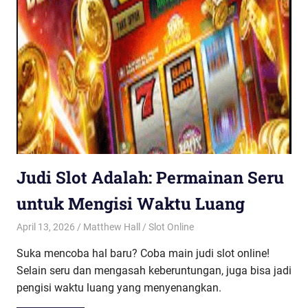
Judi Slot Adalah: Permainan Seru
untuk Mengisi Waktu Luang
April 13, 2026
Matthew Hall
Slot Online
Suka mencoba hal baru? Coba main judi slot online!
Selain seru dan mengasah keberuntungan, juga bisa jadi
pengisi waktu luang yang menyenangkan.