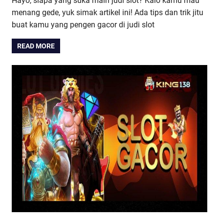
Hayo, siapa yang suka main judi slot? Kalo kamu mau
menang gede, yuk simak artikel ini! Ada tips dan trik jitu
buat kamu yang pengen gacor di judi slot
READ MORE