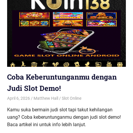
Coba Keberuntunganmu dengan
Judi Slot Demo!
April 6, 2026
Matthew Hall
Slot Online
Kamu suka bermain judi slot tapi takut kehilangan
uang? Coba keberuntunganmu dengan judi slot demo!
Baca artikel ini untuk info lebih lanjut.