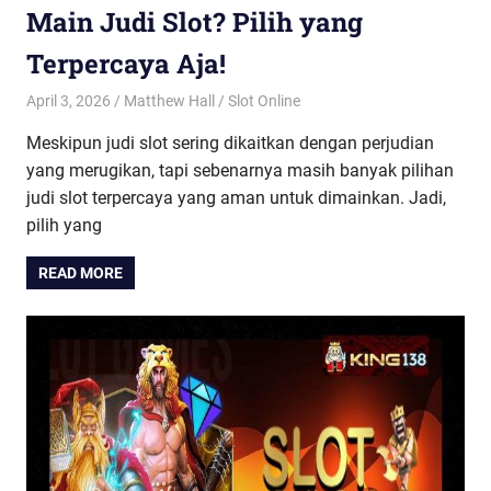
Main Judi Slot? Pilih yang
Terpercaya Aja!
April 3, 2026
Matthew Hall
Slot Online
Meskipun judi slot sering dikaitkan dengan perjudian
yang merugikan, tapi sebenarnya masih banyak pilihan
judi slot terpercaya yang aman untuk dimainkan. Jadi,
pilih yang
READ MORE