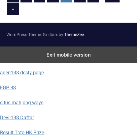
Posts
pos
Next
»
Posts
WordPress Theme: Gridbox by
ThemeZee
.
Exit mobile version
APi
agen138 desty page
EGP 88
situs mahjong ways
Devil138 Daftar
Result Toto HK Prize