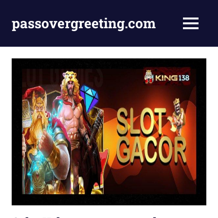
Skip
to
passovergreeting.com
MENU
content
passovergreeting.com