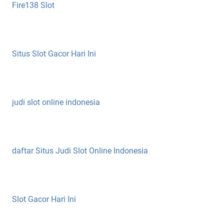
Fire138 Slot
Situs Slot Gacor Hari Ini
judi slot online indonesia
daftar Situs Judi Slot Online Indonesia
Slot Gacor Hari Ini