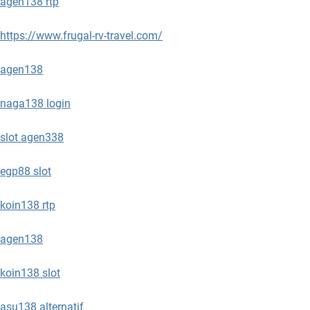
agen138 rtp
https://www.frugal-rv-travel.com/
agen138
naga138 login
slot agen338
egp88 slot
koin138 rtp
agen138
koin138 slot
asu138 alternatif