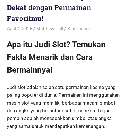
Dekat dengan Permainan
Favoritmu!
April 4, 2025
Matthew Hall
Slot Online
Apa itu Judi Slot? Temukan
Fakta Menarik dan Cara
Bermainnya!
Judi slot adalah salah satu permainan kasino yang
paling populer di dunia. Permainan ini menggunakan
mesin slot yang memiliki berbagai macam simbol
dan angka yang berputar saat dimainkan. Tugas
pemain adalah mencocokkan simbol atau angka
yang sama untuk mendapatkan kemenangan.