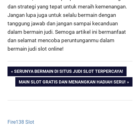
dan strategi yang tepat untuk meraih kemenangan.
Jangan lupa juga untuk selalu bermain dengan
tanggung jawab dan jangan sampai kecanduan
dalam bermain judi. Semoga artikel ini bermanfaat
dan selamat mencoba peruntunganmu dalam
bermain judi slot online!
Navigasi
PREVIOUS
SERUNYA BERMAIN DI SITUS JUDI SLOT TERPERCAYA!
POST:
NEXT
MAIN SLOT GRATIS DAN MENANGKAN HADIAH SERU!
pos
POST:
Fire138 Slot