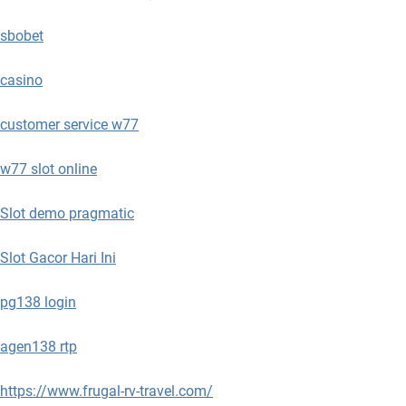
sbobet
casino
customer service w77
w77 slot online
Slot demo pragmatic
Slot Gacor Hari Ini
pg138 login
agen138 rtp
https://www.frugal-rv-travel.com/