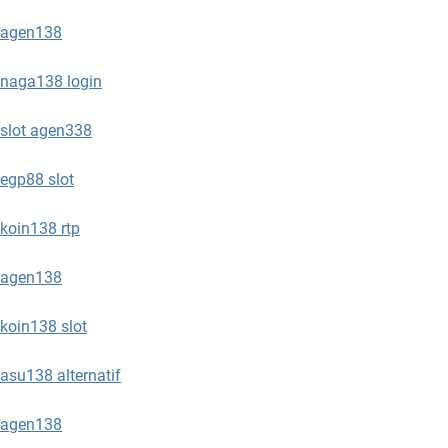
agen138
naga138 login
slot agen338
egp88 slot
koin138 rtp
agen138
koin138 slot
asu138 alternatif
agen138