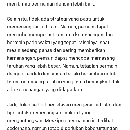
menikmati permainan dengan lebih baik.
Selain itu, tidak ada strategi yang pasti untuk
memenangkan judi slot. Namun, pemain dapat
mencoba memperhatikan pola kemenangan dan
bermain pada waktu yang tepat. Misalnya, saat
mesin sedang panas dan sering memberikan
kemenangan, pemain dapat mencoba memasang
taruhan yang lebih besar. Namun, tetaplah bermain
dengan kendali dan jangan terlalu berambisi untuk
terus memasang taruhan yang lebih besar jika tidak
ada kemenangan yang didapatkan.
Jadi, itulah sedikit penjelasan mengenai judi slot dan
tips untuk memenangkan jackpot yang
menguntungkan. Meskipun permainan ini terlihat
sederhana, namun tetap diperlukan keberuntungan