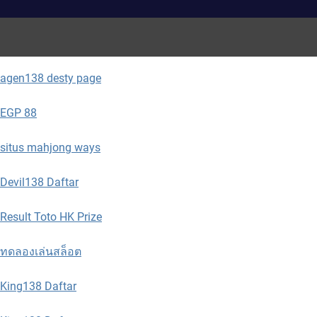
APi
agen138 desty page
EGP 88
situs mahjong ways
Devil138 Daftar
Result Toto HK Prize
ทดลองเล่นสล็อต
King138 Daftar