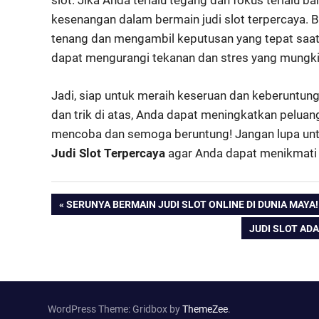
slot. Jika Anda terlalu tegang dan fokus terlalu
kesenangan dalam bermain judi slot terpercaya.
tenang dan mengambil keputusan yang tepat saat b
dapat mengurangi tekanan dan stres yang mungkin
Jadi, siap untuk meraih keseruan dan keberuntung
dan trik di atas, Anda dapat meningkatkan peluan
mencoba dan semoga beruntung! Jangan lupa untuk 
Judi Slot Terpercaya
agar Anda dapat menikmati
Navigasi
PREVIOUS
SERUNYA BERMAIN JUDI SLOT ONLINE DI DUNIA MAYA!
POST:
NEXT
JUDI SLOT AD
pos
POST:
WordPress Theme: Gridbox by
ThemeZee
.