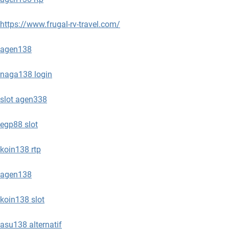
https://www.frugal-rv-travel.com/
agen138
naga138 login
slot agen338
egp88 slot
koin138 rtp
agen138
koin138 slot
asu138 alternatif