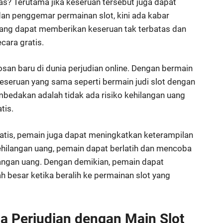
as? Terutama jika keseruan tersebut juga dapat
dan penggemar permainan slot, kini ada kabar
 yang dapat memberikan keseruan tak terbatas dan
ara gratis.
osan baru di dunia perjudian online. Dengan bermain
keseruan yang sama seperti bermain judi slot dengan
dakan adalah tidak ada risiko kehilangan uang
tis.
ratis, pemain juga dapat meningkatkan keterampilan
kehilangan uang, pemain dapat berlatih dan mencoba
langan uang. Dengan demikian, pemain dapat
besar ketika beralih ke permainan slot yang
a Perjudian dengan Main Slot