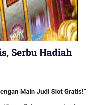
is, Serbu Hadiah
engan Main Judi Slot Gratis!”