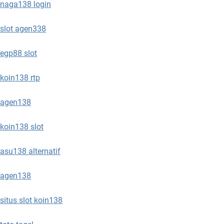
naga138 login
slot agen338
egp88 slot
koin138 rtp
agen138
koin138 slot
asu138 alternatif
agen138
situs slot koin138