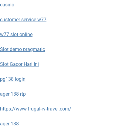
casino
customer service w77
w77 slot online
Slot demo pragmatic
Slot Gacor Hari Ini
pg138 login
agen138 rtp
https://www.frugal-rv-travel.com/
agen138