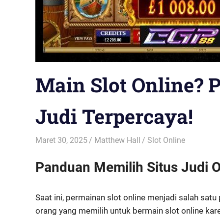
Main Slot Online? P
Judi Terpercaya!
Maret 30, 2025
Matthew Hall
Slot Online
Panduan Memilih Situs Judi O
Saat ini, permainan slot online menjadi salah satu
orang yang memilih untuk bermain slot online ka