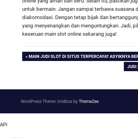
online yang aman dan seru. Selain itu, pastikan 
untuk bermain. Jangan sampai terbawa suasana d
diakomodasi. Dengan tetap bijak dan bertanggung
yang menyenangkan dan menguntungkan. Jadi, pilih
keseruan main slot online sekarang juga!
Navigasi
PREVIOUS
MAIN JUDI SLOT DI SITUS TERPERCAYA? ASYIKNYA BE
POST:
NEXT
JUDI
pos
POST
WordPress Theme: Gridbox by
ThemeZee
.
APi