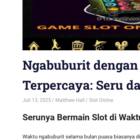
Ngabuburit dengan 
Terpercaya: Seru 
Juli 13, 2025
Matthew Hall
Slot Online
Serunya Bermain Slot di Wakt
Waktu ngabuburit selama bulan puasa biasanya di