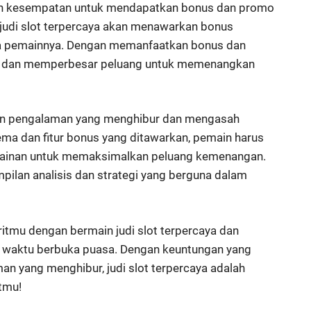
ikan kesempatan untuk mendapatkan bonus dan promo
us judi slot terpercaya akan menawarkan bonus
ada pemainnya. Dengan memanfaatkan bonus dan
an dan memperbesar peluang untuk memenangkan
rikan pengalaman yang menghibur dan mengasah
ma dan fitur bonus yang ditawarkan, pemain harus
rmainan untuk memaksimalkan peluang kemenangan.
lan analisis dan strategi yang berguna dalam
itmu dengan bermain judi slot terpercaya dan
 waktu berbuka puasa. Dengan keuntungan yang
man yang menghibur, judi slot terpercaya adalah
tmu!