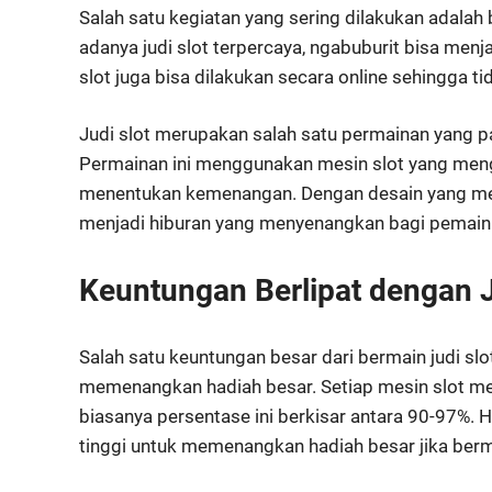
Salah satu kegiatan yang sering dilakukan adalah 
adanya judi slot terpercaya, ngabuburit bisa menj
slot juga bisa dilakukan secara online sehingga 
Judi slot merupakan salah satu permainan yang pal
Permainan ini menggunakan mesin slot yang meng
menentukan kemenangan. Dengan desain yang mena
menjadi hiburan yang menyenangkan bagi pemain
Keuntungan Berlipat dengan J
Salah satu keuntungan besar dari bermain judi sl
memenangkan hadiah besar. Setiap mesin slot m
biasanya persentase ini berkisar antara 90-97%. Ha
tinggi untuk memenangkan hadiah besar jika berma