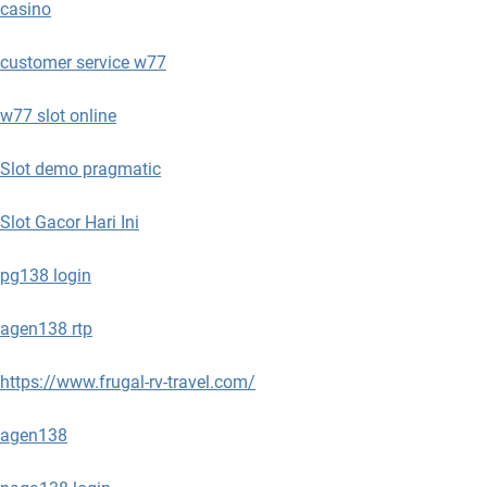
casino
customer service w77
w77 slot online
Slot demo pragmatic
Slot Gacor Hari Ini
pg138 login
agen138 rtp
https://www.frugal-rv-travel.com/
agen138