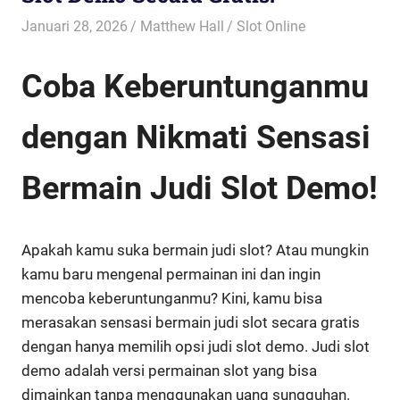
Januari 28, 2026
Matthew Hall
Slot Online
Coba Keberuntunganmu
dengan Nikmati Sensasi
Bermain Judi Slot Demo!
Apakah kamu suka bermain judi slot? Atau mungkin
kamu baru mengenal permainan ini dan ingin
mencoba keberuntunganmu? Kini, kamu bisa
merasakan sensasi bermain judi slot secara gratis
dengan hanya memilih opsi judi slot demo. Judi slot
demo adalah versi permainan slot yang bisa
dimainkan tanpa menggunakan uang sungguhan.