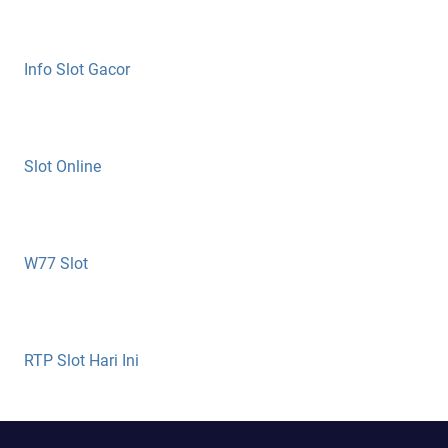
Info Slot Gacor
Slot Online
W77 Slot
RTP Slot Hari Ini