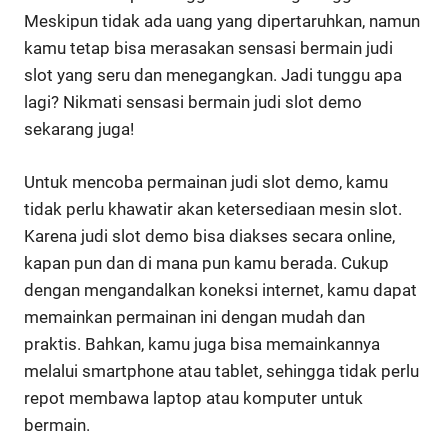
Meskipun tidak ada uang yang dipertaruhkan, namun
kamu tetap bisa merasakan sensasi bermain judi
slot yang seru dan menegangkan. Jadi tunggu apa
lagi? Nikmati sensasi bermain judi slot demo
sekarang juga!
Untuk mencoba permainan judi slot demo, kamu
tidak perlu khawatir akan ketersediaan mesin slot.
Karena judi slot demo bisa diakses secara online,
kapan pun dan di mana pun kamu berada. Cukup
dengan mengandalkan koneksi internet, kamu dapat
memainkan permainan ini dengan mudah dan
praktis. Bahkan, kamu juga bisa memainkannya
melalui smartphone atau tablet, sehingga tidak perlu
repot membawa laptop atau komputer untuk
bermain.