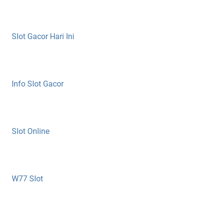
Slot Gacor Hari Ini
Info Slot Gacor
Slot Online
W77 Slot