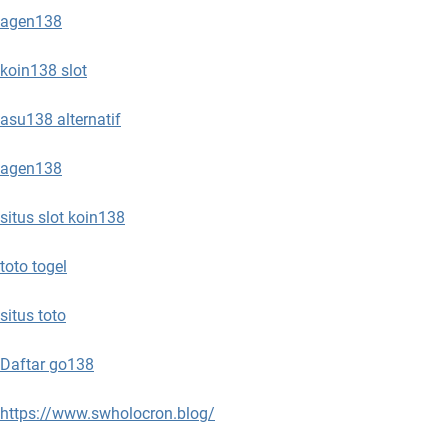
agen138
koin138 slot
asu138 alternatif
agen138
situs slot koin138
toto togel
situs toto
Daftar go138
https://www.swholocron.blog/