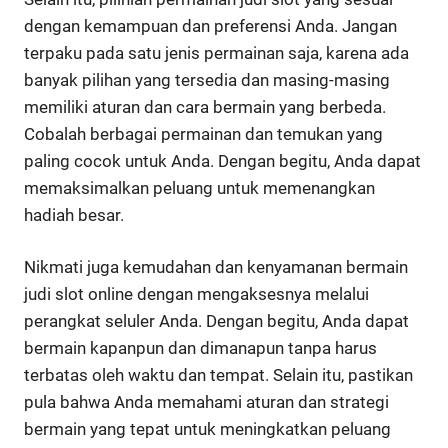
dengan kemampuan dan preferensi Anda. Jangan
terpaku pada satu jenis permainan saja, karena ada
banyak pilihan yang tersedia dan masing-masing
memiliki aturan dan cara bermain yang berbeda.
Cobalah berbagai permainan dan temukan yang
paling cocok untuk Anda. Dengan begitu, Anda dapat
memaksimalkan peluang untuk memenangkan
hadiah besar.
Nikmati juga kemudahan dan kenyamanan bermain
judi slot online dengan mengaksesnya melalui
perangkat seluler Anda. Dengan begitu, Anda dapat
bermain kapanpun dan dimanapun tanpa harus
terbatas oleh waktu dan tempat. Selain itu, pastikan
pula bahwa Anda memahami aturan dan strategi
bermain yang tepat untuk meningkatkan peluang