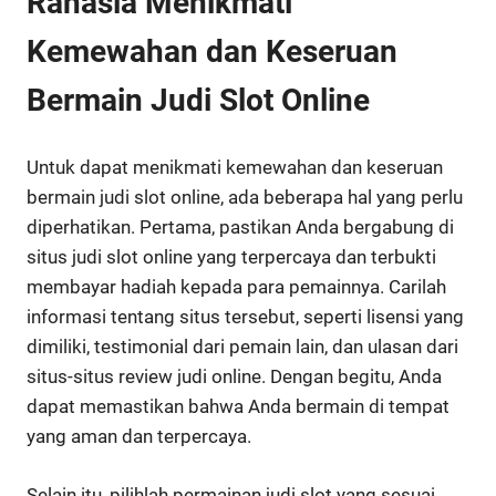
Rahasia Menikmati
Kemewahan dan Keseruan
Bermain Judi Slot Online
Untuk dapat menikmati kemewahan dan keseruan
bermain judi slot online, ada beberapa hal yang perlu
diperhatikan. Pertama, pastikan Anda bergabung di
situs judi slot online yang terpercaya dan terbukti
membayar hadiah kepada para pemainnya. Carilah
informasi tentang situs tersebut, seperti lisensi yang
dimiliki, testimonial dari pemain lain, dan ulasan dari
situs-situs review judi online. Dengan begitu, Anda
dapat memastikan bahwa Anda bermain di tempat
yang aman dan terpercaya.
Selain itu, pilihlah permainan judi slot yang sesuai