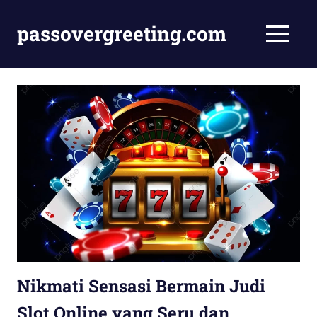
Skip
to
passovergreeting.com
MENU
content
passovergreeting.com
Nikmati Sensasi Bermain Judi
Slot Online yang Seru dan