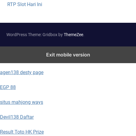
RTP Slot Hari Ini
WordPress Theme: Gridbox by
ThemeZee
.
Exit mobile version
APi
agen138 desty page
EGP 88
situs mahjong ways
Devil138 Daftar
Result Toto HK Prize