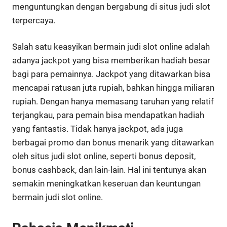
menguntungkan dengan bergabung di situs judi slot
terpercaya.
Salah satu keasyikan bermain judi slot online adalah
adanya jackpot yang bisa memberikan hadiah besar
bagi para pemainnya. Jackpot yang ditawarkan bisa
mencapai ratusan juta rupiah, bahkan hingga miliaran
rupiah. Dengan hanya memasang taruhan yang relatif
terjangkau, para pemain bisa mendapatkan hadiah
yang fantastis. Tidak hanya jackpot, ada juga
berbagai promo dan bonus menarik yang ditawarkan
oleh situs judi slot online, seperti bonus deposit,
bonus cashback, dan lain-lain. Hal ini tentunya akan
semakin meningkatkan keseruan dan keuntungan
bermain judi slot online.