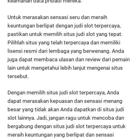
keamanan data pribadi mereka.
Untuk merasakan sensasi seru dan meraih
keuntungan berlipat dengan judi slot terpercaya,
pastikan untuk memilih situs judi slot yang tepat.
Pilihlah situs yang telah terpercaya dan memiliki
lisensi resmi dari lembaga yang berwenang. Anda
juga dapat membaca ulasan dan review dari pemain
lain untuk mengetahui lebih lanjut mengenai situs
tersebut.
Dengan memilih situs judi slot terpercaya, Anda
dapat merasakan kepuasan dan sensasi menang
besar yang tidak akan Anda dapatkan di situs judi
slot lainnya. Jadi, jangan ragu untuk mencoba dan
bergabung dengan situs judi slot terpercaya untuk
meraih keuntungan yang berlipat dan sensasi