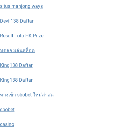
situs mahjong ways
Devil138 Daftar
Result Toto HK Prize
ทดลองเล่นสล็อต
King138 Daftar
King138 Daftar
ทางเข้า sbobet ใหม่ล่าสุด
sbobet
casino