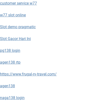
customer service w77
w77 slot online
Slot demo pragmatic
Slot Gacor Hari Ini
pg138 login
agen138 rtp
https://www.frugal-rv-travel.com/
agen138
naga138 login