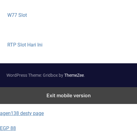
W77 Slot
RTP Slot Hari Ini
WordPress Theme: Gridbox by
ThemeZee
.
Exit mobile version
APi
agen138 desty page
EGP 88