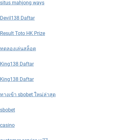
situs mahjong ways
Devil138 Daftar
Result Toto HK Prize
ทดลองเล่นสล็อต
King138 Daftar
King138 Daftar
ทางเข้า sbobet ใหม่ล่าสุด
sbobet
casino