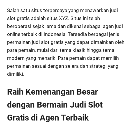
Salah satu situs terpercaya yang menawarkan judi
slot gratis adalah situs XYZ. Situs ini telah
beroperasi sejak lama dan dikenal sebagai agen judi
online terbaik di Indonesia. Tersedia berbagai jenis
permainan judi slot gratis yang dapat dimainkan oleh
para pemain, mulai dari tema klasik hingga tema
modern yang menarik. Para pemain dapat memilih
permainan sesuai dengan selera dan strategi yang
dimiliki.
Raih Kemenangan Besar
dengan Bermain Judi Slot
Gratis di Agen Terbaik