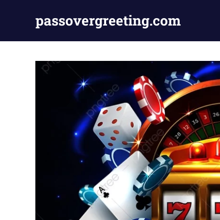
Skip
passovergreeting.com
to
content
passovergreeting.com