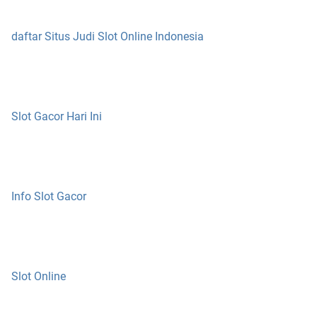
daftar Situs Judi Slot Online Indonesia
Slot Gacor Hari Ini
Info Slot Gacor
Slot Online