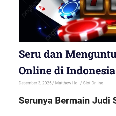
Seru dan Menguntu
Online di Indonesia
Desember 3, 2025
Matthew Hall
Slot Online
Serunya Bermain Judi S