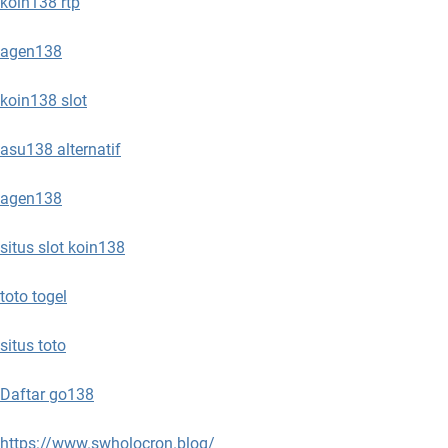
koin138 rtp
agen138
koin138 slot
asu138 alternatif
agen138
situs slot koin138
toto togel
situs toto
Daftar go138
https://www.swholocron.blog/